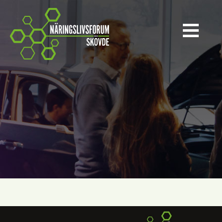
Näringslivsforum Skövde