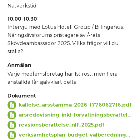
Nätverkstid
10.00-10.30
Intervju med Lotus Hotell Group / Billingehus.
Näringslivsforums pristagare av Årets
Skövdeambassadör 2025. Villka frågor vill du
ställa?
Anmälan
Varje medlemsföretag har 1st röst, men flera
anställda får självklart delta.
Dokument
kallelse_arsstamma-2026-1776062716.pdf
arsredovisning-inkl-forvaltningsberattelse_nlf_2025.pdf
revsionsberattelse_nlf_2025.pdf
verksamhetsplan-budget-valberedningens-arbete.pdf