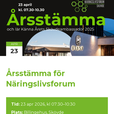
APR
23
Årsstämma för
Näringslivsforum
Tid:
23 apr 2026, kl 07:30–10:30
Plats:
Billingehus, Skövde