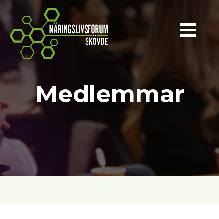
Näringslivsforum Skövde
Medlemmar