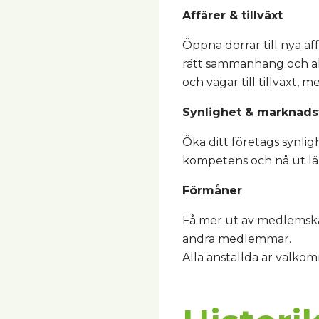
Affärer & tillväxt
Öppna dörrar till nya af
rätt sammanhang och ak
och vägar till tillväxt, m
Synlighet & marknads
Öka ditt företags synlig
kompetens och nå ut l
Förmåner
Få mer ut av medlemska
andra medlemmar.
Alla anställda är välkomn