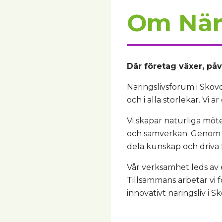
Om Näri
Där företag växer, på
Näringslivsforum i Skövd
och i alla storlekar. Vi 
Vi skapar naturliga möte
och samverkan. Genom nä
dela kunskap och driva f
Vår verksamhet leds av
Tillsammans arbetar vi f
innovativt näringsliv i S