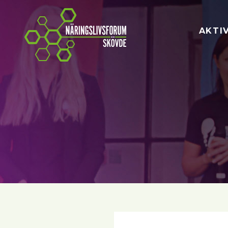
Näringslivsforum Skövde
AKTI