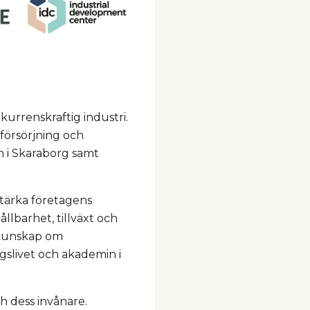
urrenskraftig industri.
försörjning och
n i Skaraborg samt
stärka företagens
llbarhet, tillväxt och
d kunskap om
gslivet och akademin i
h dess invånare.