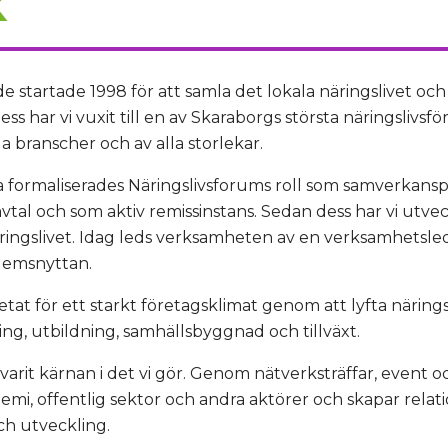
k
de startade 1998 för att samla det lokala näringslivet 
ess har vi vuxit till en av Skaraborgs största näringsliv
 branscher och av alla storlekar.
oria formaliserades Näringslivsforums roll som samverkan
l och som aktiv remissinstans. Sedan dess har vi utveckl
äringslivet. Idag leds verksamheten av en verksamhetsle
lemsnyttan.
etat för ett starkt företagsklimat genom att lyfta näringsl
g, utbildning, samhällsbyggnad och tillväxt.
varit kärnan i det vi gör. Genom nätverksträffar, event o
mi, offentlig sektor och andra aktörer och skapar relati
h utveckling.