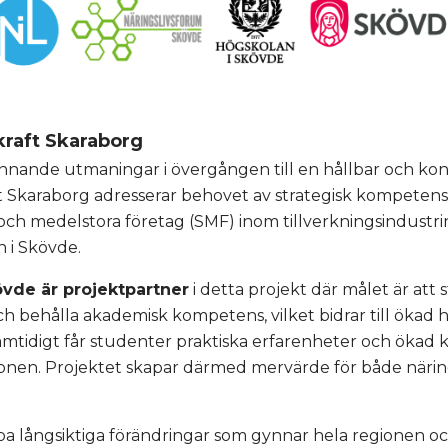
raft Skaraborg
ännande utmaningar i övergången till en hållbar och konk
 Skaraborg adresserar behovet av strategisk kompetens
h medelstora företag (SMF) inom tillverkningsindustri
 i Skövde.
övde är projektpartner
i detta projekt där målet är att 
h behålla akademisk kompetens, vilket bidrar till ökad hå
Samtidigt får studenter praktiska erfarenheter och öka
gionen. Projektet skapar därmed mervärde för både närin
apa långsiktiga förändringar som gynnar hela regionen oc