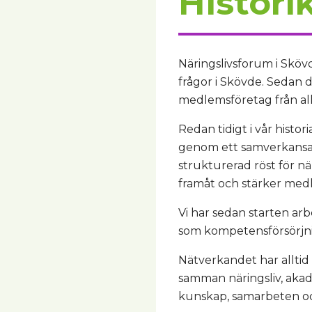
Histori
Näringslivsforum i Sköv
frågor i Skövde. Sedan d
medlemsföretag från alla
Redan tidigt i vår hist
genom ett samverkansavta
strukturerad röst för n
framåt och stärker med
Vi har sedan starten arb
som kompetensförsörjnin
Nätverkandet har alltid 
samman näringsliv, akade
kunskap, samarbeten oc