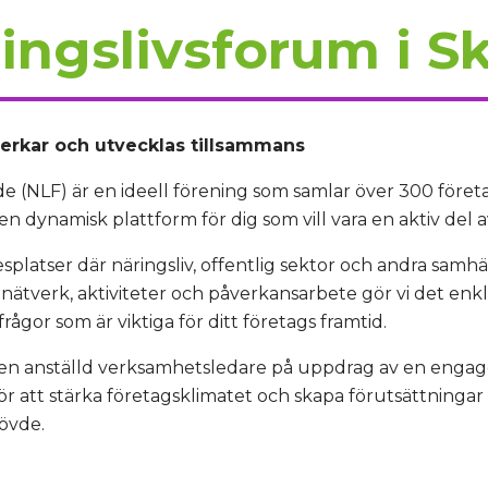
ngslivsforum i S
verkar och utvecklas tillsammans
e (NLF) är en ideell förening som samlar över 300 företa
är en dynamisk plattform för dig som vill vara en aktiv del 
splatser där näringsliv, offentlig sektor och andra samhä
tverk, aktiviteter och påverkansarbete gör vi det enkl
rågor som är viktiga för ditt företags framtid.
 en anställd verksamhetsledare på uppdrag av en engage
ör att stärka företagsklimatet och skapa förutsättningar 
kövde.