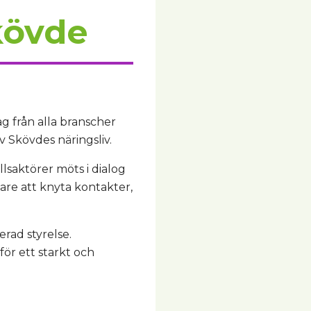
kövde
g från alla branscher
av Skövdes näringsliv.
llsaktörer möts i dialog
are att knyta kontakter,
rad styrelse.
för ett starkt och