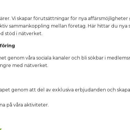
färer. Vi skapar förutsättningar för nya affärsmöjlighete
tiv sammankoppling mellan företag. Här hittar du nya
ed stöd i nätverket.
föring
het genom våra sociala kanaler och bli sökbar i medlemsr
ängre med nätverket.
pet genom att del av exklusiva erbjudanden och skapa 
a på våra aktiviteter.