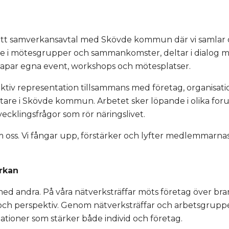
ft ett samverkansavtal med Skövde kommun där vi samlar o
ade i mötesgrupper och sammankomster, deltar i dialog 
kapar egna event, workshops och mötesplatser.
aktiv representation tillsammans med företag, organisat
tare i Skövde kommun. Arbetet sker löpande i olika foru
vecklingsfrågor som rör näringslivet.
 oss. Vi fångar upp, förstärker och lyfter medlemmarnas
rkan
ed andra. På våra nätverksträffar möts företag över bra
ch perspektiv. Genom nätverksträffar och arbetsgruppe
ationer som stärker både individ och företag.