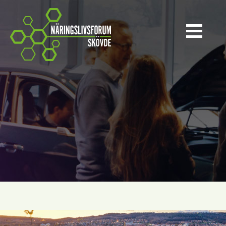
Näringslivsforum Skövde