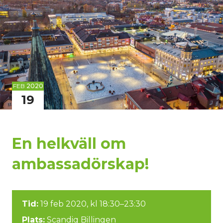
FEB
2020
19
En helkväll om
ambassadörskap!
Tid:
19 feb 2020, kl 18:30–23:30
Plats:
Scandiq Billingen