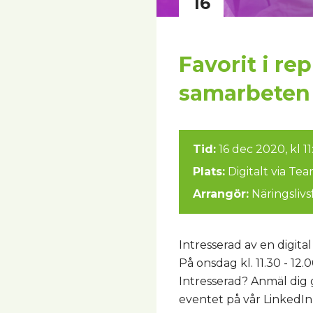
16
Favorit i re
samarbeten
Tid:
16 dec 2020, kl 1
Plats:
Digitalt via Te
Arrangör:
Näringsliv
Intresserad av en digit
På onsdag kl. 11.30 - 12.
Intresserad? Anmäl dig 
eventet på vår LinkedIn-