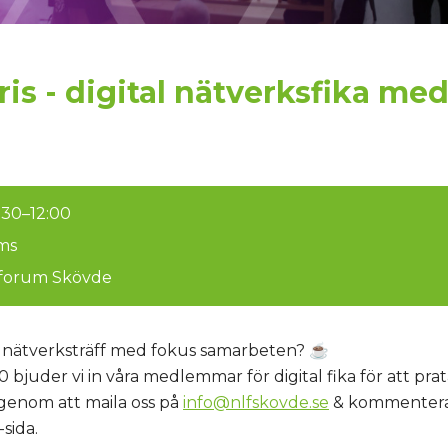
pris - digital nätverksfika me
1:30–12:00
ams
sforum Skövde
al nätverksträff med fokus samarbeten? ☕️
00 bjuder vi in våra medlemmar för digital fika för att pr
genom att maila oss på
info@nlfskovde.se
& kommentera 
sida.