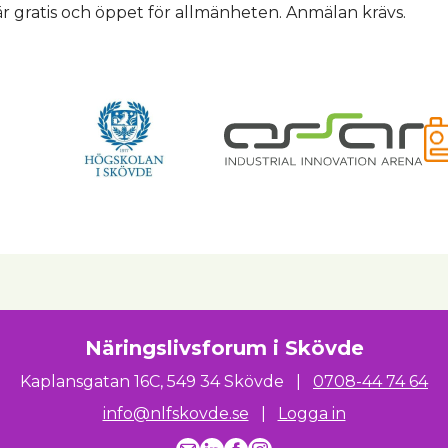
är gratis och öppet för allmänheten. Anmälan krävs.
Näringslivsforum i Skövde
Kaplansgatan 16C
,
549 34 Skövde
|
0708-44 74 64
info@nlfskovde.se
|
Logga in