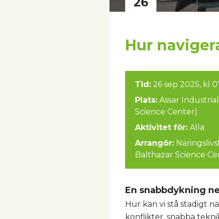
26
Hur navigera
Tid:
26 sep 2025, kl 
Plats:
Assar Industria
Science Center)
Aktivitet för:
Alla
Arrangör:
Näringsliv
Balthazar Science Ce
En snabbdykning ner
Hur kan vi stå stadigt n
konflikter, snabba tekn