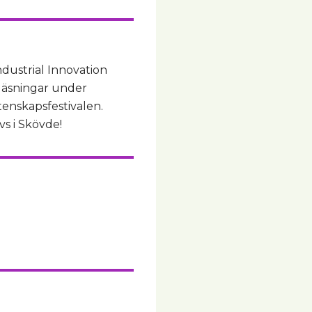
ndustrial Innovation
eläsningar under
tenskapsfestivalen.
s i Skövde!