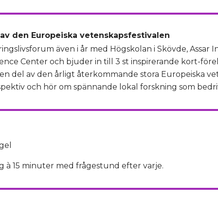
 av den Europeiska vetenskapsfestivalen
ringslivsforum även i år med Högskolan i Skövde, Assar I
nce Center och bjuder in till 3 st inspirerande kort-för
 en del av den årligt återkommande stora Europeiska ve
pektiv och hör om spännande lokal forskning som bedriv
gel
g à 15 minuter med frågestund efter varje.