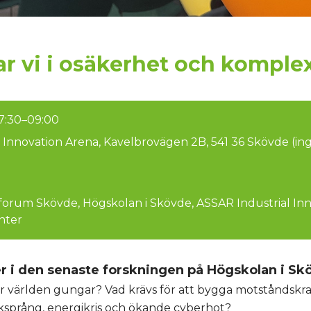
r vi i osäkerhet och komplex
07:30–09:00
l Innovation Arena, Kavelbrovägen 2B, 541 36 Skövde (in
sforum Skövde, Högskolan i Skövde, ASSAR Industrial In
nter
 i den senaste forskningen på Högskolan i Sk
är världen gungar? Vad krävs för att bygga motståndskraf
iksprång, energikris och ökande cyberhot?