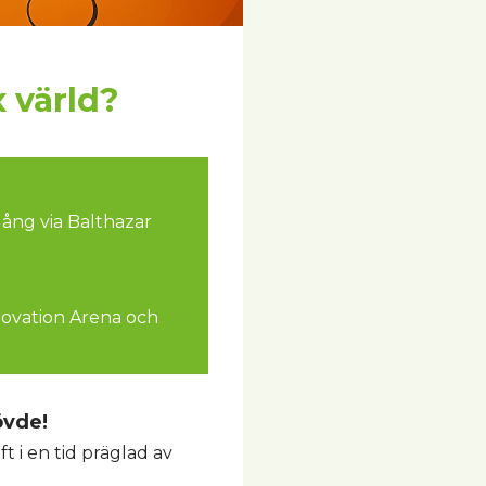
 värld?
gång via Balthazar
novation Arena och
övde!
t i en tid präglad av