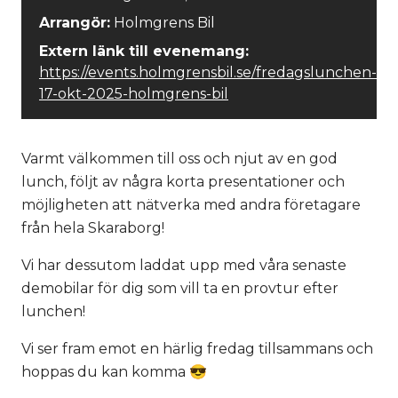
Arrangör:
Holmgrens Bil
Extern länk till evenemang:
https://events.holmgrensbil.se/fredagslunchen-
17-okt-2025-holmgrens-bil
Varmt välkommen till oss och njut av en god
lunch, följt av några korta presentationer och
möjligheten att nätverka med andra företagare
från hela Skaraborg!
Vi har dessutom laddat upp med våra senaste
demobilar för dig som vill ta en provtur efter
lunchen!
Vi ser fram emot en härlig fredag tillsammans och
hoppas du kan komma 😎