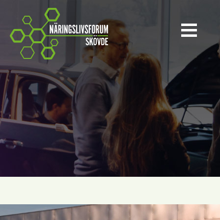
Näringslivsforum Skövde