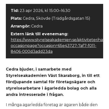
Tid:
23 apr 2026, kl 15:00–16:30
Plats:
Cedra, Skövde (Trädgårdsgatan 15)
Arrangör:
Cedra
Extern länk till evenemang:
https://www.styrelseakademien.se/aktiviteter/natv
occasionpage?occasion=65e43727-7af7-f011-
8406-000d3add23da
Cedra bjuder, i samarbete med
Styrelseakademien Väst Skaraborg, in till ett
fördjupande samtal för företagsägare och
styrelsearbetare i ägarledda bolag och alla
andra intresserade i frågan.
I många ägarledda företag är ägaren både den