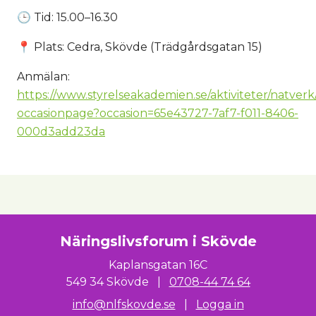
🕒 Tid: 15.00–16.30
📍 Plats: Cedra, Skövde (Trädgårdsgatan 15)
Anmälan:
https://www.styrelseakademien.se/aktiviteter/natverk
occasionpage?occasion=65e43727-7af7-f011-8406-
000d3add23da
Näringslivsforum i Skövde
Kaplansgatan 16C
549 34 Skövde
|
0708-44 74 64
info@nlfskovde.se
|
Logga in