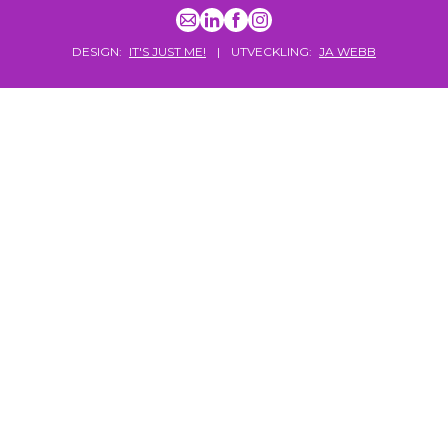
DESIGN:
IT'S JUST ME!
|
UTVECKLING:
JA WEBB