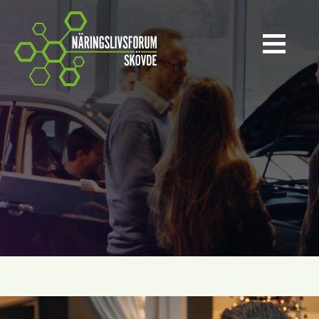
Näringslivsforum Skövde