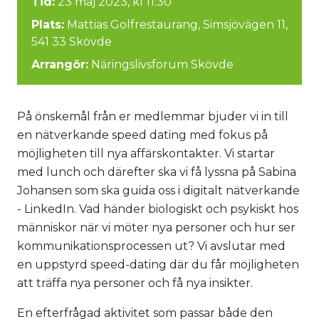
Tid:
23 maj 2023, kl 11:30
Plats:
Mattias Golfrestaurang, Simsjövägen 11,
541 33 Skövde
Arrangör:
Näringslivsforum Skövde
På önskemål från er medlemmar bjuder vi in till
en nätverkande speed dating med fokus på
möjligheten till nya affärskontakter. Vi startar
med lunch och därefter ska vi få lyssna på Sabina
Johansen som ska guida oss i digitalt nätverkande
- LinkedIn. Vad händer biologiskt och psykiskt hos
människor när vi möter nya personer och hur ser
kommunikationsprocessen ut? Vi avslutar med
en uppstyrd speed-dating där du får möjligheten
att träffa nya personer och få nya insikter.
En efterfrågad aktivitet som passar både den