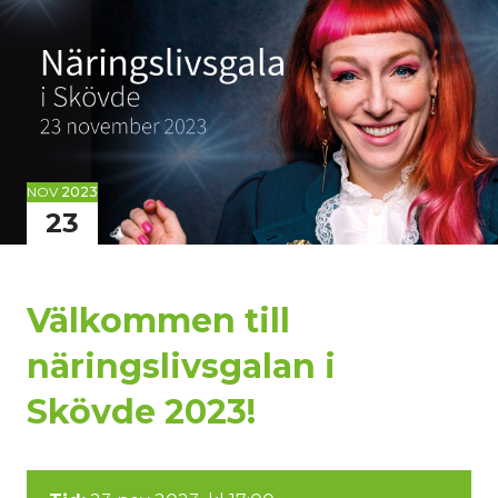
NOV
2023
23
Välkommen till
näringslivsgalan i
Skövde 2023!