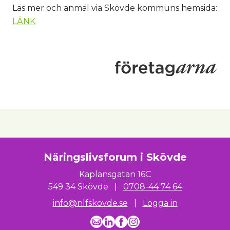
Läs mer och anmäl via Skövde kommuns hemsida:
LÄNK
Näringslivsforum i Skövde
Kaplansgatan 16C
549 34 Skövde
|
0708-44 74 64
info@nlfskovde.se
|
Logga in