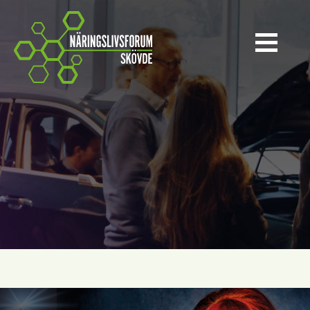
Näringslivsforum Skövde