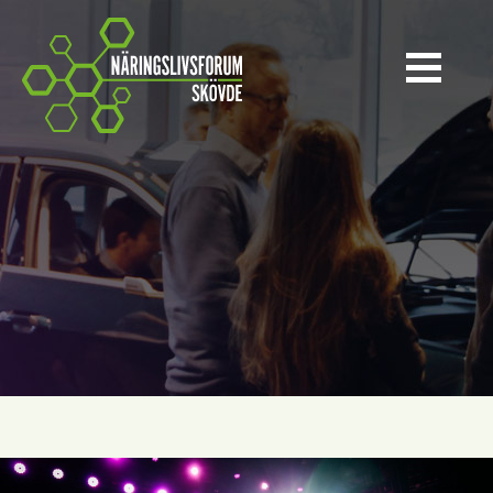
Näringslivsforum Skövde