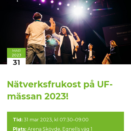
MAR
2023
31
Nätverksfrukost på UF-
mässan 2023!
Tid:
31 mar 2023, kl 07:30–09:00
Plats:
Arena Skövde, Egnells väg 1