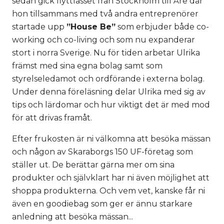
sedan gick flyttlasset från Stockholm till Åre där
hon tillsammans med två andra entreprenörer
startade upp
”House Be”
som erbjuder både co-
working och co-living och som nu expanderar
stort i norra Sverige. Nu för tiden arbetar Ulrika
främst med sina egna bolag samt som
styrelseledamot och ordförande i externa bolag.
Under denna föreläsning delar Ulrika med sig av
tips och lärdomar och hur viktigt det är med mod
för att drivas framåt.
Efter frukosten är ni välkomna att besöka mässan
och någon av Skaraborgs 150 UF-företag som
ställer ut. De berättar gärna mer om sina
produkter och självklart har ni även möjlighet att
shoppa produkterna. Och vem vet, kanske får ni
även en goodiebag som ger er ännu starkare
anledning att besöka mässan...