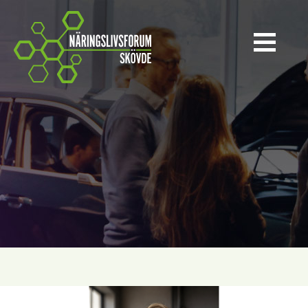
Näringslivsforum Skövde