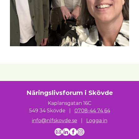
Näringslivsforum i Skövde
Kaplansgatan 16C
549 34 Skövde
|
0708-44 74 64
info@nlfskovde.se
|
Logga in