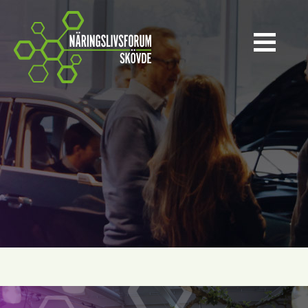
Näringslivsforum Skövde