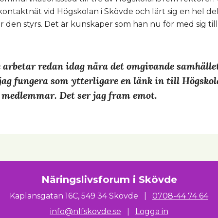
t kontaktnät vid Högskolan i Skövde och lärt sig en hel 
r den styrs. Det är kunskaper som han nu för med sig til
 arbetar redan idag nära det omgivande samhället
ag fungera som ytterligare en länk in till Högskol
 medlemmar. Det ser jag fram emot.
Näringslivsforum i Skövde
Kaplansgatan 16C
,
549 34 Skövde
|
0708-44 74 64
info@nlfskovde.se
|
Logga in