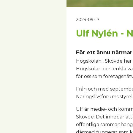
2024-09-17
Ulf Nylén - 
För ett ännu närma
Högskolan i Skövde har e
Högskolan och enkla väg 
för oss som företagsnät
Från och med september
Näringslivsforums styrel
Ulf är medie- och komm
Skövde. Det innebär att 
offentliga sammanhang.
därmed fungerat som ko