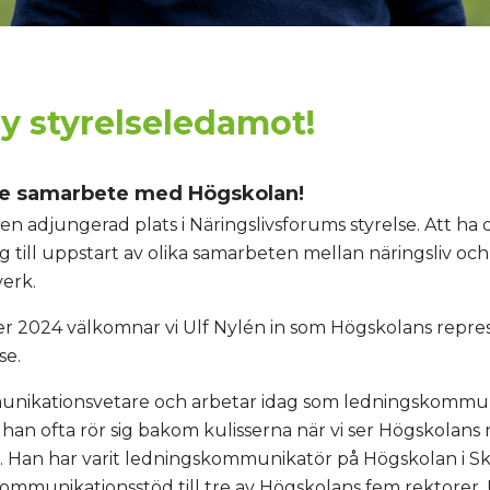
Ny styrelseledamot!
re samarbete med Högskolan!
n adjungerad plats i Näringslivsforums styrelse. Att ha d
till uppstart av olika samarbeten mellan näringsliv och 
verk.
 2024 välkomnar vi Ulf Nylén in som Högskolans repres
se.
unikationsvetare och arbetar idag som ledningskommun
han ofta rör sig bakom kulisserna när vi ser Högskolans 
 Han har varit ledningskommunikatör på Högskolan i S
mmunikationsstöd till tre av Högskolans fem rektorer.