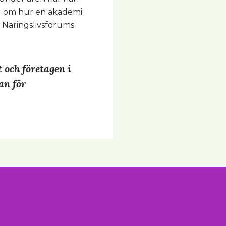
del om hur en akademi
l Näringslivsforums
 och företagen i
an för