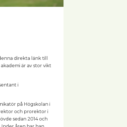
enna direkta länk till
akademi är av stor vikt
entant i
ikatör på Högskolan i
rektor och prorektor i
kövde sedan 2014 och
 Under åren har han