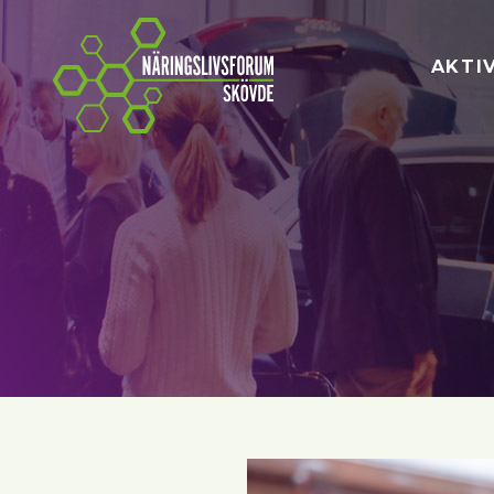
Näringslivsforum Skövde
AKTI