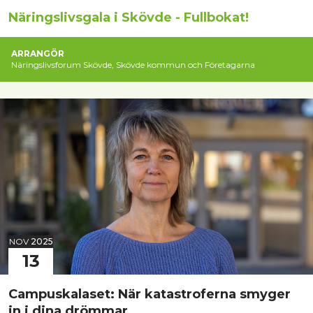
Näringslivsgala i Skövde - Fullbokat!
ARRANGÖR
Näringslivsforum Skövde, Skövde kommun och Företagarna
NOV
2025
13
Campuskalaset: När katastroferna smyger
in i dina drömmar