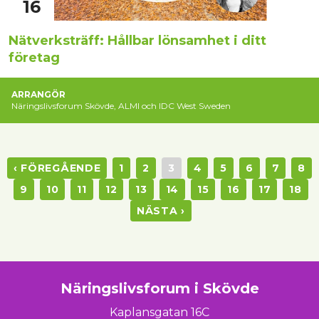
16
Nätverksträff: Hållbar lönsamhet i ditt
företag
ARRANGÖR
Näringslivsforum Skövde, ALMI och IDC West Sweden
‹ FÖREGÅENDE
1
2
3
4
5
6
7
8
9
10
11
12
13
14
15
16
17
18
NÄSTA ›
Näringslivsforum i Skövde
Kaplansgatan 16C