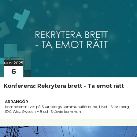
NOV
2025
6
Konferens: Rekrytera brett - Ta emot rätt
ARRANGÖR
Kompetensnavet på Skaraborgs kommunalförbund, Livet i Skaraborg,
IDC West Sweden AB och Skövde kommun