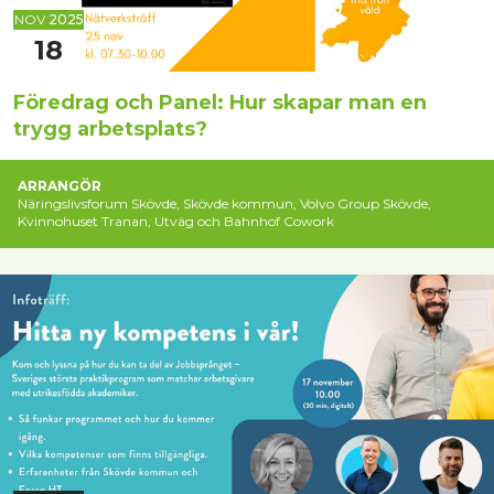
NOV
2025
18
Föredrag och Panel: Hur skapar man en
trygg arbetsplats?
ARRANGÖR
Näringslivsforum Skövde, Skövde kommun, Volvo Group Skövde,
Kvinnohuset Tranan, Utväg och Bahnhof Cowork