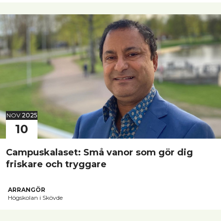
NOV
2025
10
Campuskalaset: Små vanor som gör dig
friskare och tryggare
ARRANGÖR
Högskolan i Skövde