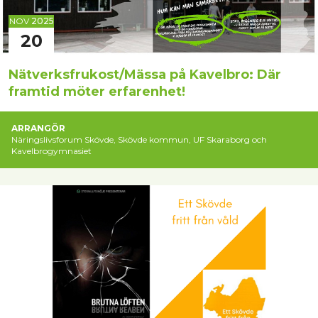
NOV
2025
20
Nätverksfrukost/Mässa på Kavelbro: Där
framtid möter erfarenhet!
ARRANGÖR
Näringslivsforum Skövde, Skövde kommun, UF Skaraborg och
Kavelbrogymnasiet