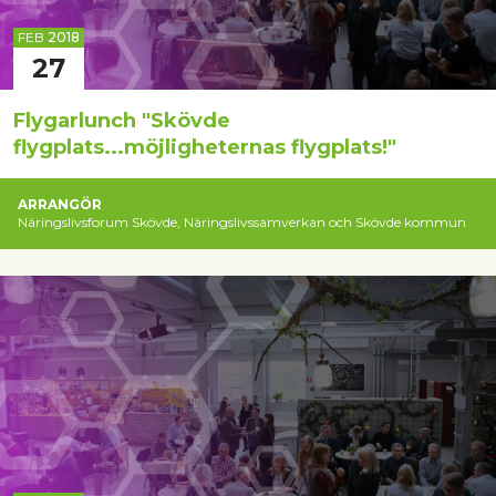
FEB
2018
27
Flygarlunch "Skövde
flygplats...möjligheternas flygplats!"
ARRANGÖR
Näringslivsforum Skövde, Näringslivssamverkan och Skövde kommun