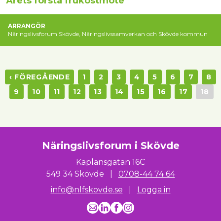
Årets första frukostmöte
ARRANGÖR
Näringslivsforum Skövde, Näringslivssamverkan och Skövde kommun
‹ FÖREGÅENDE
1
2
3
4
5
6
7
8
9
10
11
12
13
14
15
16
17
18
Näringslivsforum i Skövde
Kaplansgatan 16C
549 34 Skövde
|
0708-44 74 64
info@nlfskovde.se
|
Logga in