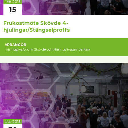
FEB
2018
15
Frukostmöte Skövde 4-
hjulingar/Stängselproffs
ARRANGÖR
Näringslivsforum Skövde och Näringslivssamverkan
JAN
2018